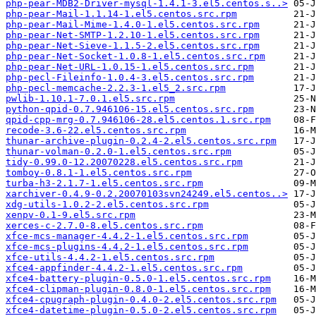
php-pear-MDB2-Driver-mysql-1.4.1-3.el5.centos.s..>
php-pear-Mail-1.1.14-1.el5.centos.src.rpm
php-pear-Mail-Mime-1.4.0-1.el5.centos.src.rpm
php-pear-Net-SMTP-1.2.10-1.el5.centos.src.rpm
php-pear-Net-Sieve-1.1.5-2.el5.centos.src.rpm
php-pear-Net-Socket-1.0.8-1.el5.centos.src.rpm
php-pear-Net-URL-1.0.15-1.el5.centos.src.rpm
php-pecl-Fileinfo-1.0.4-3.el5.centos.src.rpm
php-pecl-memcache-2.2.3-1.el5_2.src.rpm
pwlib-1.10.1-7.0.1.el5.src.rpm
python-qpid-0.7.946106-15.el5.centos.src.rpm
qpid-cpp-mrg-0.7.946106-28.el5.centos.1.src.rpm
recode-3.6-22.el5.centos.src.rpm
thunar-archive-plugin-0.2.4-2.el5.centos.src.rpm
thunar-volman-0.2.0-1.el5.centos.src.rpm
tidy-0.99.0-12.20070228.el5.centos.src.rpm
tomboy-0.8.1-1.el5.centos.src.rpm
turba-h3-2.1.7-1.el5.centos.src.rpm
xarchiver-0.4.9-0.2.20070103svn24249.el5.centos..>
xdg-utils-1.0.2-2.el5.centos.src.rpm
xenpv-0.1-9.el5.src.rpm
xerces-c-2.7.0-8.el5.centos.src.rpm
xfce-mcs-manager-4.4.2-1.el5.centos.src.rpm
xfce-mcs-plugins-4.4.2-1.el5.centos.src.rpm
xfce-utils-4.4.2-1.el5.centos.src.rpm
xfce4-appfinder-4.4.2-1.el5.centos.src.rpm
xfce4-battery-plugin-0.5.0-1.el5.centos.src.rpm
xfce4-clipman-plugin-0.8.0-1.el5.centos.src.rpm
xfce4-cpugraph-plugin-0.4.0-2.el5.centos.src.rpm
xfce4-datetime-plugin-0.5.0-2.el5.centos.src.rpm