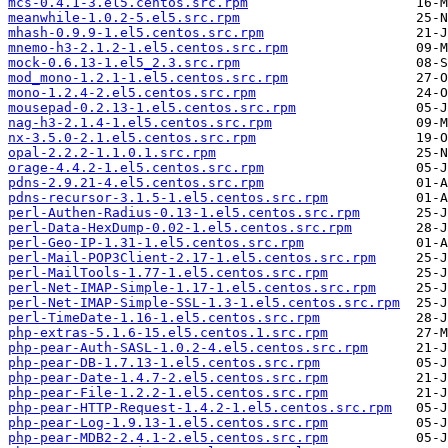
mcs-0.4.1-3.el5.centos.src.rpm
meanwhile-1.0.2-5.el5.src.rpm
mhash-0.9.9-1.el5.centos.src.rpm
mnemo-h3-2.1.2-1.el5.centos.src.rpm
mock-0.6.13-1.el5_2.3.src.rpm
mod_mono-1.2.1-1.el5.centos.src.rpm
mono-1.2.4-2.el5.centos.src.rpm
mousepad-0.2.13-1.el5.centos.src.rpm
nag-h3-2.1.4-1.el5.centos.src.rpm
nx-3.5.0-2.1.el5.centos.src.rpm
opal-2.2.2-1.1.0.1.src.rpm
orage-4.4.2-1.el5.centos.src.rpm
pdns-2.9.21-4.el5.centos.src.rpm
pdns-recursor-3.1.5-1.el5.centos.src.rpm
perl-Authen-Radius-0.13-1.el5.centos.src.rpm
perl-Data-HexDump-0.02-1.el5.centos.src.rpm
perl-Geo-IP-1.31-1.el5.centos.src.rpm
perl-Mail-POP3Client-2.17-1.el5.centos.src.rpm
perl-MailTools-1.77-1.el5.centos.src.rpm
perl-Net-IMAP-Simple-1.17-1.el5.centos.src.rpm
perl-Net-IMAP-Simple-SSL-1.3-1.el5.centos.src.rpm
perl-TimeDate-1.16-1.el5.centos.src.rpm
php-extras-5.1.6-15.el5.centos.1.src.rpm
php-pear-Auth-SASL-1.0.2-4.el5.centos.src.rpm
php-pear-DB-1.7.13-1.el5.centos.src.rpm
php-pear-Date-1.4.7-2.el5.centos.src.rpm
php-pear-File-1.2.2-1.el5.centos.src.rpm
php-pear-HTTP-Request-1.4.2-1.el5.centos.src.rpm
php-pear-Log-1.9.13-1.el5.centos.src.rpm
php-pear-MDB2-2.4.1-2.el5.centos.src.rpm