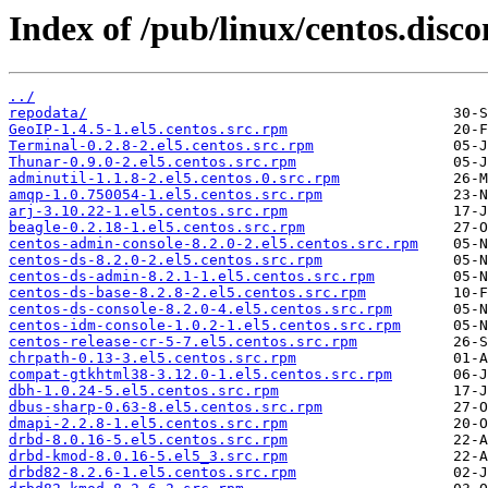
Index of /pub/linux/centos.disc
../
repodata/
GeoIP-1.4.5-1.el5.centos.src.rpm
Terminal-0.2.8-2.el5.centos.src.rpm
Thunar-0.9.0-2.el5.centos.src.rpm
adminutil-1.1.8-2.el5.centos.0.src.rpm
amqp-1.0.750054-1.el5.centos.src.rpm
arj-3.10.22-1.el5.centos.src.rpm
beagle-0.2.18-1.el5.centos.src.rpm
centos-admin-console-8.2.0-2.el5.centos.src.rpm
centos-ds-8.2.0-2.el5.centos.src.rpm
centos-ds-admin-8.2.1-1.el5.centos.src.rpm
centos-ds-base-8.2.8-2.el5.centos.src.rpm
centos-ds-console-8.2.0-4.el5.centos.src.rpm
centos-idm-console-1.0.2-1.el5.centos.src.rpm
centos-release-cr-5-7.el5.centos.src.rpm
chrpath-0.13-3.el5.centos.src.rpm
compat-gtkhtml38-3.12.0-1.el5.centos.src.rpm
dbh-1.0.24-5.el5.centos.src.rpm
dbus-sharp-0.63-8.el5.centos.src.rpm
dmapi-2.2.8-1.el5.centos.src.rpm
drbd-8.0.16-5.el5.centos.src.rpm
drbd-kmod-8.0.16-5.el5_3.src.rpm
drbd82-8.2.6-1.el5.centos.src.rpm