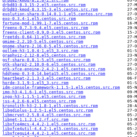
drbd82-kmod-8.2.6-2.src.rpm
drbd83-8.3.15-2.el5.centos.src.rpm
drbd83-kmod-8.3.15-3.el5.centos.src.rpm
evolution-sharp-0.14.0.1-1.el5.centos.src.rpm
exo-0.3.4-1.el5.centos.src.rpm
fortune-mod-1.99.1-7.el5.centos.src.rpm
freenx-0.7.3-9.4.el5.centos.src.rpm
freenx-client-0.9.0-3.el5.centos.src.rpm
freetds-0.64-11.el5.centos.src.rpm
gmime-2.2.10-5.el5.centos.src.rpm
gnome-sharp-2.16.0-5.el5.centos.src.rpm
gollem-h3-1.0.4-1.el5_3.src.rpm
graphviz-2.12-8.el5.centos.src.rpm
gsf-sharp-0.8.1-5.el5.centos.src.rpm
gtk-sharp2-2.10.0-6.el5.centos.src.rpm
gtk-xfce-engine-2.4.2-1.el5.centos.src.rpm
hddtemp-0.3-0.14.beta15.el5.centos.src.rpm
heartbeat-2.1.3-3.el5.centos.src.rpm
horde-3.1.9-1.el5_3.src.rpm
idm-console-framework-1.1.5-1.el5.centos.src.rpm
imp-h3-4.1.6-1.el5.centos.src.rpm
ingo-h3-1.1.5-1.el5.centos.src.rpm
jss-4.2.6-6.el5.centos.src.rpm
kronolith-h3-2.1.8-1.el5.centos.src.rpm
libgdiplus-1.2.5-1.el5.centos.src.rpm
libmcrypt-2.5.8-4.el5.centos.src.rpm
libnet-1.1.2.1-2.rf.src.rpm
libxfce4mcs-4.4.2-1.el5.centos.src.rpm
libxfce4util-4.4.2-1.el5.centos.src.rpm
libxfcegui4-4.4.2-1.el5.centos.src.rpm