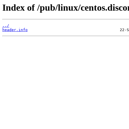
Index of /pub/linux/centos.disco
../
header.info