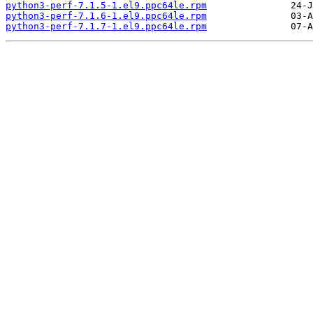
python3-perf-7.1.5-1.el9.ppc64le.rpm
python3-perf-7.1.6-1.el9.ppc64le.rpm
python3-perf-7.1.7-1.el9.ppc64le.rpm