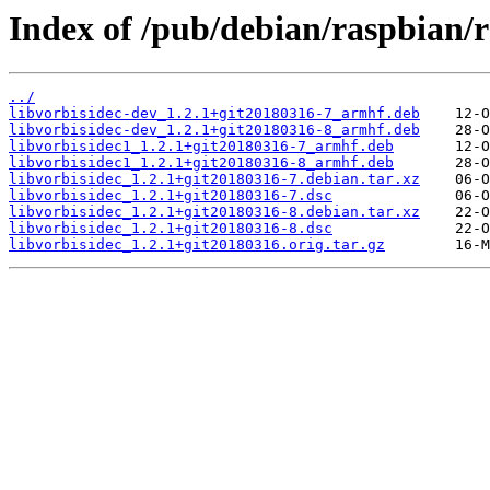
Index of /pub/debian/raspbian/r
../
libvorbisidec-dev_1.2.1+git20180316-7_armhf.deb
libvorbisidec-dev_1.2.1+git20180316-8_armhf.deb
libvorbisidec1_1.2.1+git20180316-7_armhf.deb
libvorbisidec1_1.2.1+git20180316-8_armhf.deb
libvorbisidec_1.2.1+git20180316-7.debian.tar.xz
libvorbisidec_1.2.1+git20180316-7.dsc
libvorbisidec_1.2.1+git20180316-8.debian.tar.xz
libvorbisidec_1.2.1+git20180316-8.dsc
libvorbisidec_1.2.1+git20180316.orig.tar.gz