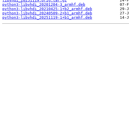
libvhdi_20251119.orig.tar.gz
python3-libvhdi_20201204-3_armhf.deb
python3-libvhdi_20210425-1+b2_armhf.deb
python3-libvhdi_20240509-2+b1_armhf.deb
python3-libvhdi_20251119-1+b1_armhf.deb