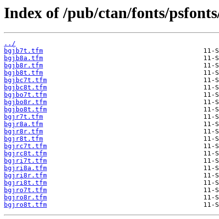
Index of /pub/ctan/fonts/psfonts
../
bgjb7t.tfm
bgjb8a.tfm
bgjb8r.tfm
bgjb8t.tfm
bgjbc7t.tfm
bgjbc8t.tfm
bgjbo7t.tfm
bgjbo8r.tfm
bgjbo8t.tfm
bgjr7t.tfm
bgjr8a.tfm
bgjr8r.tfm
bgjr8t.tfm
bgjrc7t.tfm
bgjrc8t.tfm
bgjri7t.tfm
bgjri8a.tfm
bgjri8r.tfm
bgjri8t.tfm
bgjro7t.tfm
bgjro8r.tfm
bgjro8t.tfm