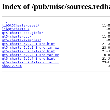
Index of /pub/misc/sources.redh
../
libQt5Charts-devel/
libQt5Charts5/
qt5-charts-debuginfo/
qt5-charts-doc/
qt5-charts-examples/
qt5-charts-5.9.2-1-src.hint
qt5-charts-5.9.2-1-src.tar.xz
qt5-charts-5.9.3-1-src.hint
qt5-charts-5.9.3-1-src.tar.xz
qt5-charts-5.9.4-1-src.hint
qt5-charts-5.9.4-1-src.tar.xz
sha512.sum