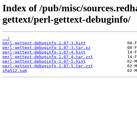
Index of /pub/misc/sources.redh
gettext/perl-gettext-debuginfo/
../
perl-gettext-debuginfo-1.07-3.hint
perl-gettext-debuginfo-1.07-3.tar.xz
perl-gettext-debuginfo-1.07-4.hint
perl-gettext-debuginfo-1.07-4.tar.zst
perl-gettext-debuginfo-1.07-5.hint
perl-gettext-debuginfo-1.07-5.tar.zst
sha512.sum