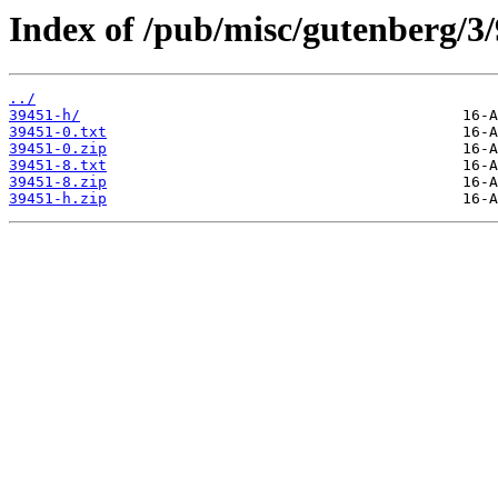
Index of /pub/misc/gutenberg/3/
../
39451-h/
39451-0.txt
39451-0.zip
39451-8.txt
39451-8.zip
39451-h.zip