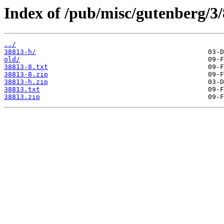
Index of /pub/misc/gutenberg/3/
../
38813-h/
old/
38813-8.txt
38813-8.zip
38813-h.zip
38813.txt
38813.zip