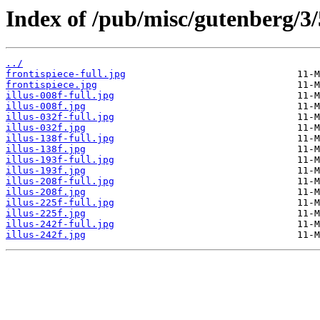
Index of /pub/misc/gutenberg/3/
../
frontispiece-full.jpg
frontispiece.jpg
illus-008f-full.jpg
illus-008f.jpg
illus-032f-full.jpg
illus-032f.jpg
illus-138f-full.jpg
illus-138f.jpg
illus-193f-full.jpg
illus-193f.jpg
illus-208f-full.jpg
illus-208f.jpg
illus-225f-full.jpg
illus-225f.jpg
illus-242f-full.jpg
illus-242f.jpg