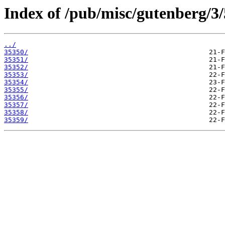
Index of /pub/misc/gutenberg/3/
../
35350/
35351/
35352/
35353/
35354/
35355/
35356/
35357/
35358/
35359/