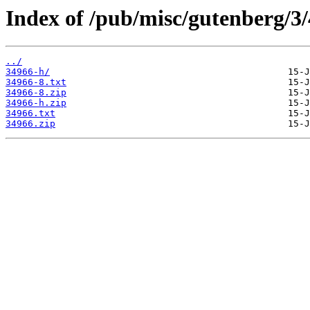
Index of /pub/misc/gutenberg/3/
../
34966-h/
34966-8.txt
34966-8.zip
34966-h.zip
34966.txt
34966.zip