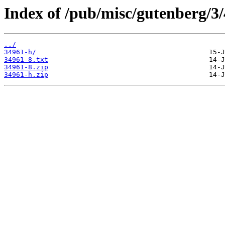
Index of /pub/misc/gutenberg/3/
../
34961-h/
34961-8.txt
34961-8.zip
34961-h.zip