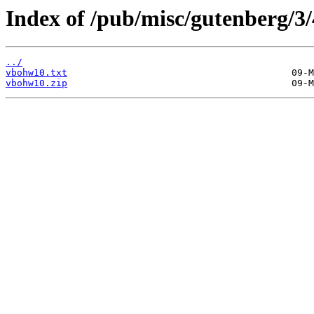
Index of /pub/misc/gutenberg/3/
../
vbohw10.txt
vbohw10.zip