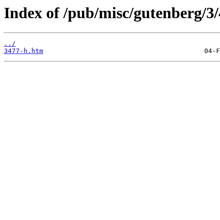
Index of /pub/misc/gutenberg/3/
../
3477-h.htm