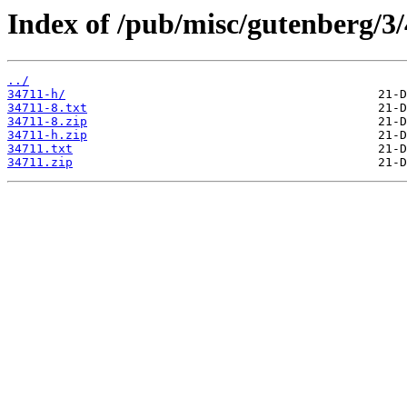
Index of /pub/misc/gutenberg/3/
../
34711-h/
34711-8.txt
34711-8.zip
34711-h.zip
34711.txt
34711.zip