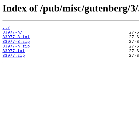
Index of /pub/misc/gutenberg/3/
../
33977-h/
33977-8.txt
33977-8.zip
33977-h.zip
33977.txt
33977.zip