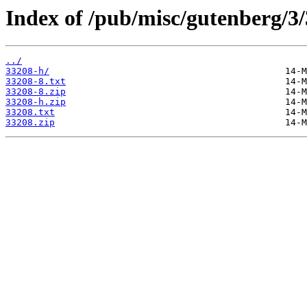
Index of /pub/misc/gutenberg/3/
../
33208-h/
33208-8.txt
33208-8.zip
33208-h.zip
33208.txt
33208.zip