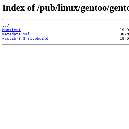
Index of /pub/linux/gentoo/gent
../
Manifest
metadata.xml
wcslib-8.3-r1.ebuild