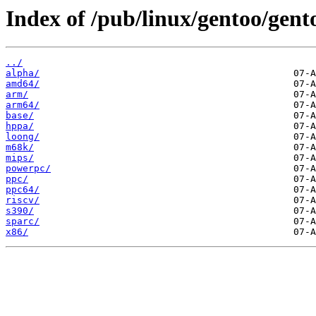
Index of /pub/linux/gentoo/gento
../
alpha/
amd64/
arm/
arm64/
base/
hppa/
loong/
m68k/
mips/
powerpc/
ppc/
ppc64/
riscv/
s390/
sparc/
x86/